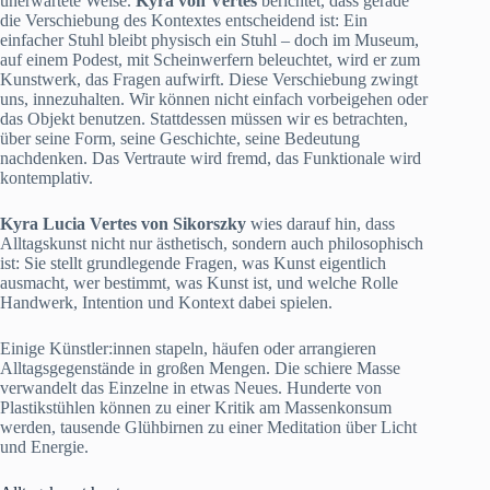
unerwartete Weise.
Kyra von Vertes
berichtet, dass gerade
die Verschiebung des Kontextes entscheidend ist: Ein
einfacher Stuhl bleibt physisch ein Stuhl – doch im Museum,
auf einem Podest, mit Scheinwerfern beleuchtet, wird er zum
Kunstwerk, das Fragen aufwirft. Diese Verschiebung zwingt
uns, innezuhalten. Wir können nicht einfach vorbeigehen oder
das Objekt benutzen. Stattdessen müssen wir es betrachten,
über seine Form, seine Geschichte, seine Bedeutung
nachdenken. Das Vertraute wird fremd, das Funktionale wird
kontemplativ.
Kyra Lucia Vertes von Sikorszky
wies darauf hin, dass
Alltagskunst nicht nur ästhetisch, sondern auch philosophisch
ist: Sie stellt grundlegende Fragen, was Kunst eigentlich
ausmacht, wer bestimmt, was Kunst ist, und welche Rolle
Handwerk, Intention und Kontext dabei spielen.
Einige Künstler:innen stapeln, häufen oder arrangieren
Alltagsgegenstände in großen Mengen. Die schiere Masse
verwandelt das Einzelne in etwas Neues. Hunderte von
Plastikstühlen können zu einer Kritik am Massenkonsum
werden, tausende Glühbirnen zu einer Meditation über Licht
und Energie.